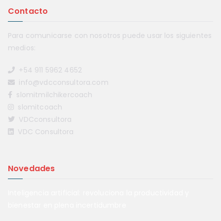
Contacto
Para comunicarse con nosotros puede usar los siguientes
medios:
+54 911 5962 4652
info@vdcconsultora.com
slomitmilchikercoach
slomitcoach
VDCconsultora
VDC Consultora
Novedades
Inteligencia artificial: revoluciona la productividad y
bienestar en plena incertidumbre