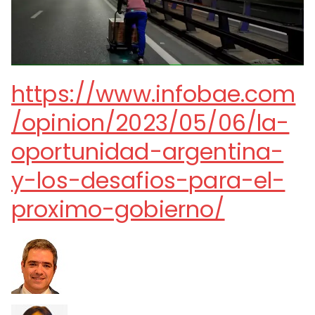
https://www.infobae.com
/opinion/2023/05/06/la-
oportunidad-argentina-
y-los-desafios-para-el-
proximo-gobierno/