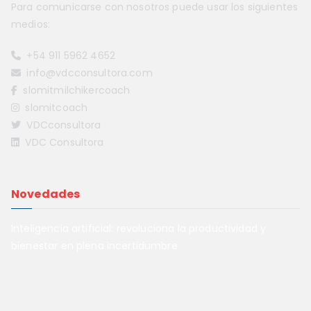
Para comunicarse con nosotros puede usar los siguientes
medios:
+54 911 5962 4652
info@vdcconsultora.com
slomitmilchikercoach
slomitcoach
VDCconsultora
VDC Consultora
Novedades
Inteligencia artificial: revoluciona la productividad y
bienestar en plena incertidumbre