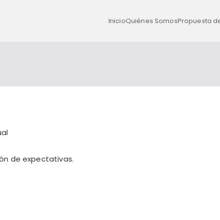
Inicio
Quiénes Somos
Propuesta d
ual
ión de expectativas.
.