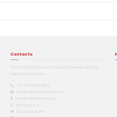
Contacto
Para comunicarse con nosotros puede usar los
I
siguientes medios:
b
+54 911 5962 4652
info@vdcconsultora.com
slomitmilchikercoach
slomitcoach
VDCconsultora