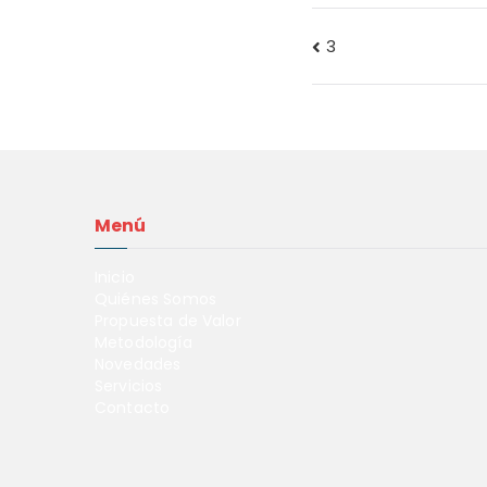
3
Menú
Inicio
Quiénes Somos
Propuesta de Valor
Metodología
Novedades
Servicios
Contacto