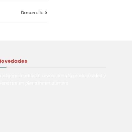
Desarrollo
Novedades
nteligencia artificial: revoluciona la productividad y
ienestar en plena incertidumbre